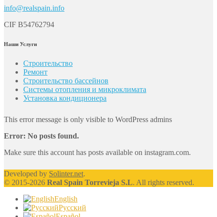
info@realspain.info
CIF B54762794
Наши Услуги
Строительство
Ремонт
Строительство бассейнов
Системы отопления и микроклимата
Установка кондиционера
This error message is only visible to WordPress admins
Error: No posts found.
Make sure this account has posts available on instagram.com.
Developed by
Solinter.net
.
© 2015-2026
Real Spain Torrevieja S.L
. All rights reserved.
English
Русский
Español